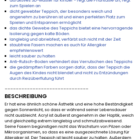
attraktives 3D-Muster für Kinder - regt die Phantasie an, regt
zum Spielen an
dicht gewebter Teppich, der besonders weich und
angenehm zu berühren ist und einen perfekten Platz zum
Spielen und Entspannen ermöglicht
das dichte Gewebe des Teppichs bietet eine hervorragende
Isolierung gegen kalte Böden.
langlebig und abriebfest, verfärbt sich nicht mit der Zeit
staubfreie Fasern machen es auch für Allergiker
empfehlenswert
leicht sauber zu halten
Anti-Rutsch-Boden verhindert das Verrutschen des Teppichs
die gedämpften Farben sorgen dafür, dass der Teppich die
Augen des Kindes nicht blendet und nicht zu Entzündungen
durch Reizüberflutung führt
______________________________
BESCHREIBUNG
Er hat eine ähnlich schöne Ästhetik und eine hohe Beständigkeit
gegen Sonnenlicht, so dass er während seiner Lebensdauer
nicht ausbleicht. Acryl ist äußerst angenehm in der Haptik, weich
und gleichzeitig extrem langlebig und schmutzabweisend.
Seine Fasern begünstigen nicht das Wachstum von Pilzen oder
Mikroorganismen, so dass es eine ausgezeichnete Lösung für
Allergiker ist. Der Teppich ist leicht sauber zu halten. Außerdem