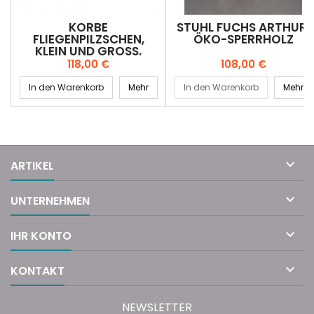
KÖRBE
STUHL FUCHS ARTHUR,
FLIEGENPILZSCHEN,
ÖKO-SPERRHOLZ
KLEIN UND GROSS, K
OMBI
Preis
Preis
118,00 €
108,00 €
In den Warenkorb
Mehr
In den Warenkorb
Mehr

ARTIKEL

UNTERNEHMEN

IHR KONTO

KONTAKT
NEWSLETTER