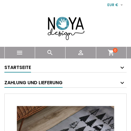

EUR €
0



shopping_cart
STARTSEITE
ZAHLUNG UND LIEFERUNG