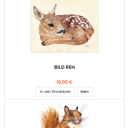
BILD REH
Preis
10,00 €
In den Warenkorb
Mehr