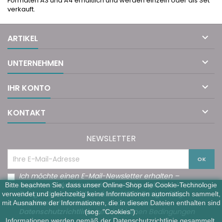
Formaten A3 und A4 erhältlich und werden einzeln oder als Set
verkauft.

ARTIKEL

UNTERNEHMEN

IHR KONTO

KONTAKT
NEWSLETTER
Ich möchte einen E-Mail-Newsletter erhalten –
Reglement der Werbeaktion und Neuigkeiten im NOYA
Bitte beachten Sie, dass unser Online-Shop die Cookie-Technologie
Design Store und über die im NOYA Design-Blog
verwendet und gleichzeitig keine Informationen automatisch sammelt,
veröffentlichten Inhalte – zu den in der
mit Ausnahme der Informationen, die in diesen Dateien enthalten sind
Datenschutzrichtlinie
beschriebenen Bedingungen
(sog. "Cookies").
Informationen werden gemäß der
Datenschutzrichtlinie
gesammelt.