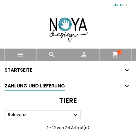

EUR €
0



shopping_cart
STARTSEITE
ZAHLUNG UND LIEFERUNG
TIERE

Relevanz
1 - 12 von 24 Artikel(n)