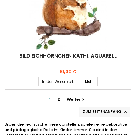
BILD EICHHÖRNCHEN KATHI, AQUARELL
Preis
10,00 €
In den Warenkorb
Mehr
1
2
Weiter

ZUM SEITENANFANG

Bilder, die realistische Tiere darstellen, spielen eine dekorative
und pädagogische Rolle im Kinderzimmer. Sie sind in den