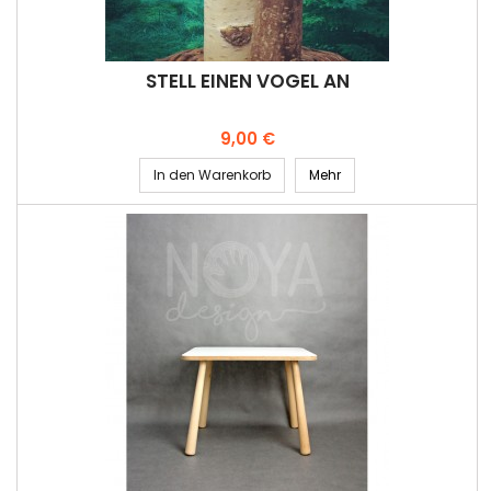
STELL EINEN VOGEL AN
Preis
9,00 €
In den Warenkorb
Mehr