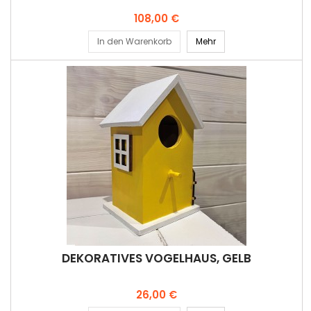
Preis
108,00 €
In den Warenkorb
Mehr
DEKORATIVES VOGELHAUS, GELB
Preis
26,00 €