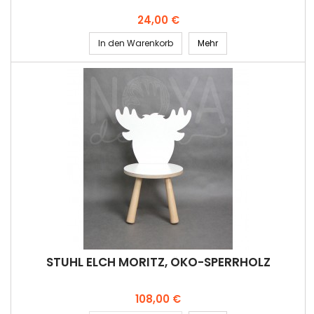
Preis
24,00 €
In den Warenkorb
Mehr
STUHL ELCH MORITZ, ÖKO-SPERRHOLZ
Preis
108,00 €