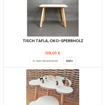
TISCH TAFLA, ÖKO-SPERRHOLZ
Preis
108,00 €
In den Warenkorb
Mehr