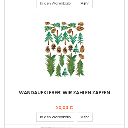
In den Warenkorb
Mehr
WANDAUFKLEBER: WIR ZÄHLEN ZAPFEN
Preis
20,00 €
In den Warenkorb
Mehr