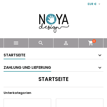

EUR €
0



shopping_cart
STARTSEITE
ZAHLUNG UND LIEFERUNG
STARTSEITE
Unterkategorien