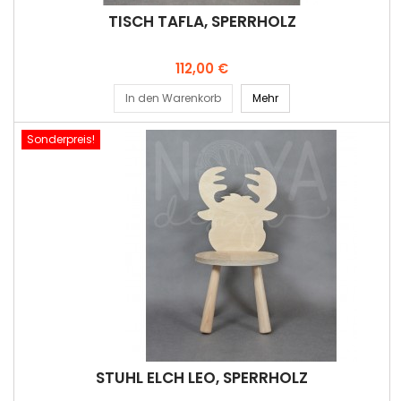
TISCH TAFLA, SPERRHOLZ
Preis
112,00 €
In den Warenkorb
Mehr
Sonderpreis!
STUHL ELCH LEO, SPERRHOLZ