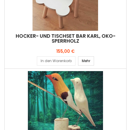
HOCKER- UND TISCHSET BÄR KARL, ÖKO-
SPERRHOLZ
Preis
155,00 €
In den Warenkorb
Mehr