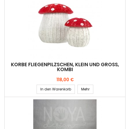
KÖRBE FLIEGENPILZSCHEN, KLEIN UND GROSS, K
OMBI
Preis
118,00 €
In den Warenkorb
Mehr