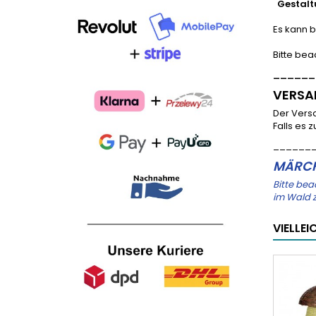
Gestalt
Es kann 
Bitte bea
______
VERSA
Der Vers
Falls es 
______
MÄRCH
Bitte bea
im Wald z
VIELLE