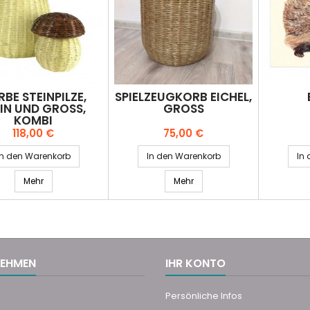
BE STEINPILZE,
SPIELZEUGKORB EICHEL,
IN UND GROSS, K
GROSS
OMBI
Preis
Preis
118,00 €
75,00 €
In den Warenkorb
In den Warenkorb
In
Mehr
Mehr
NEHMEN
IHR KONTO
Persönliche Infos