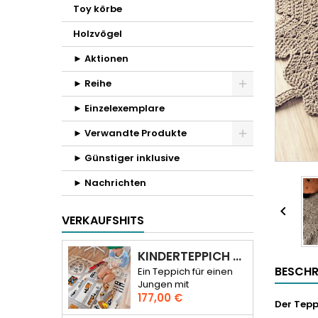
Toy körbe
Holzvögel
► Aktionen
► Reihe
► Einzelexemplare
► Verwandte Produkte
► Günstiger inklusive
► Nachrichten

VERKAUFSHITS
KINDERTEPPICH WEG DURCH DIE STADT 3D
BESCHR
Ein Teppich für einen
Jungen mit
Preis
Straßenmuster
177,00 €
Der Tepp