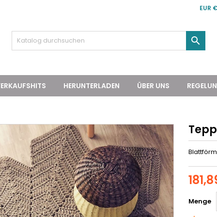
EUR 

ERKAUFSHITS
HERUNTERLADEN
ÜBER UNS
REGELU
Tepp
Blattför
181,8
Menge