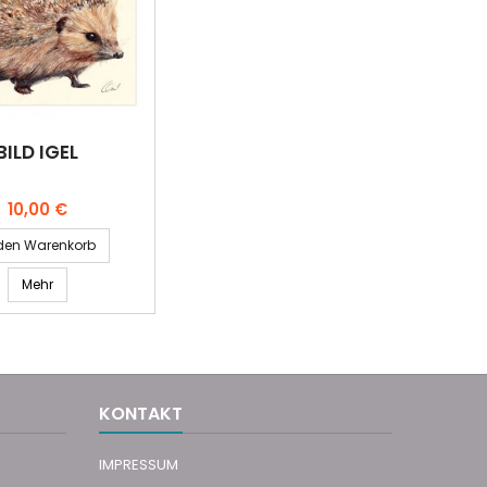
BILD IGEL
Preis
10,00 €
 den Warenkorb
Mehr
KONTAKT
IMPRESSUM