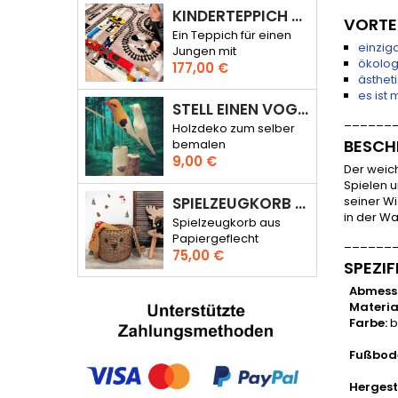
KINDERTEPPICH STRASSE UND GLEISE – RALLYE DURCH DIE STADT
VORTE
Ein Teppich für einen
einzig
Jungen mit
ökolog
Preis
Straßenmuster
177,00 €
ästhet
es ist
STELL EINEN VOGEL AN
______
Holzdeko zum selber
BESCH
bemalen
Preis
9,00 €
Der weic
Spielen u
SPIELZEUGKORB BÄRCHEN KARL
seiner Wi
in der W
Spielzeugkorb aus
Papiergeflecht
______
Preis
75,00 €
SPEZIF
Abmess
Materia
Farbe:
b
Fußbod
Hergeste