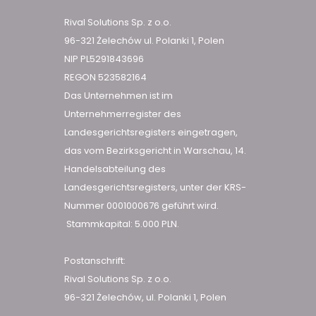
Rival Solutions Sp. z o.o.
96-321 Żelechów ul. Polanki 1, Polen
NIP PL5291843696
REGON 523582164
Das Unternehmen ist im
Unternehmerregister des
Landesgerichtsregisters eingetragen,
das vom Bezirksgericht in Warschau, 14.
Handelsabteilung des
Landesgerichtsregisters, unter der KRS-
Nummer 0001000676 geführt wird.
Stammkapital: 5.000 PLN.
Postanschrift:
Rival Solutions Sp. z o.o.
96-321 Żelechów, ul. Polanki 1, Polen