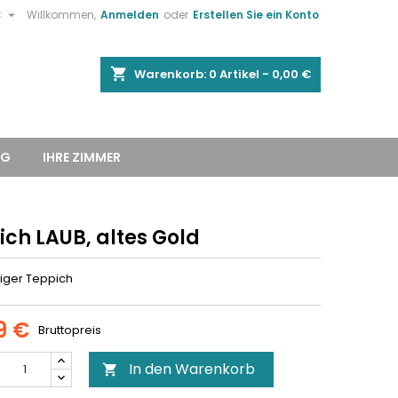

€
Willkommen,
Anmelden
oder
Erstellen Sie ein Konto
shopping_cart
Warenkorb:
0
Artikel - 0,00 €
NG
IHRE ZIMMER
ich LAUB, altes Gold
miger Teppich
9 €
Bruttopreis
In den Warenkorb
