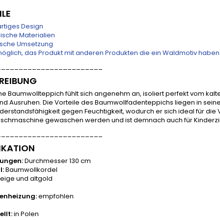
ILE
artiges Design
ische Materialien
ische Umsetzung
 möglich, das Produkt mit anderen Produkten die ein Waldmotiv habe
________________________
REIBUNG
he Baumwollteppich fühlt sich angenehm an, isoliert perfekt vom ka
nd Ausruhen. Die Vorteile des Baumwollfadenteppichs liegen in seiner
derstandsfähigkeit gegen Feuchtigkeit, wodurch er sich ideal für d
aschmaschine gewaschen werden und ist demnach auch für Kinderzim
________________________
IKATION
ungen:
Durchmesser 130 cm
l:
Baumwollkordel
eige und altgold
enheizung:
empfohlen
llt:
in Polen