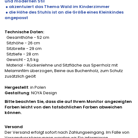
und modernen Stil
● akzentuiert das Thema Wald im Kinderzimmer
● die Höhe des Stuhls ist an die Größe eines Kleinkindes
angepasst
Technische Daten:
Gesamthöhe - 52 cm
Sitzhöhe - 26 cm
Sitzbreite - 29 cm
Sitztiefe - 28 cm
Gewicht - 2,5 kg
Material - Rückenlehne und Sitzfläche aus Sperrholz mit
Melaminfilm überzogen, Beine aus Buchenholz, zum Schutz
zusätzlich geölt
Hergestellt
: in Polen
Gestaltung
: NOYA Design
Bitte beachten Sie, dass die auf Ihrem Monitor angezeigten
Farben leicht von den tatsächlichen Farben abweichen
können.
Versand
Der Versand erfolgt sofort nach Zahlungseingang. Im Falle von
Versandverzögerungen werden wir Sie informieren.