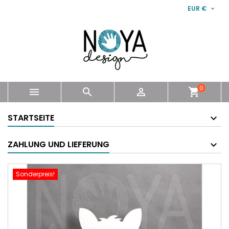

EUR €
0



shopping_cart
STARTSEITE
ZAHLUNG UND LIEFERUNG
Sonderpreis!