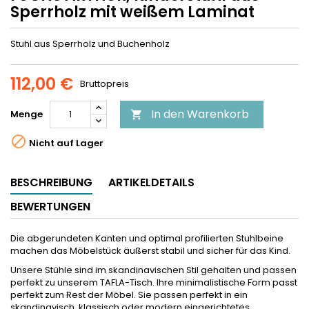
Sperrholz mit weißem Laminat
Stuhl aus Sperrholz und Buchenholz
112,00 €
Bruttopreis
In den Warenkorb
Menge


Nicht auf Lager
BESCHREIBUNG
ARTIKELDETAILS
BEWERTUNGEN
Die abgerundeten Kanten und optimal profilierten Stuhlbeine
machen das Möbelstück äußerst stabil und sicher für das Kind.
Unsere Stühle sind im skandinavischen Stil gehalten und passen
perfekt zu unserem TAFLA-Tisch. Ihre minimalistische Form passt
perfekt zum Rest der Möbel. Sie passen perfekt in ein
skandinavisch, klassisch oder modern eingerichtetes